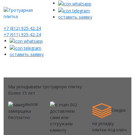
оставить заявку
+7 (812) 925-42-24
+7 (911) 925-42-24
оставить заявку
Мы укладываем тротуарную плитку
более 15 лет
вызов
Скидки
замерщика
доставляем
бесплатно
сами или
на укладку
отгружаем
плитки под ключ
клиенту